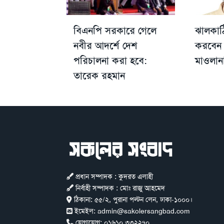
বিএনপি সরকারে গেলে
ঝালকাঠি
নবীর আদর্শে দেশ
করবেন 
পরিচালনা করা হবে:
মাওলান
তারেক রহমান
প্রধান সম্পাদক : কুদরত এলাহী
নির্বাহী সম্পাদক : মোঃ রাজু আহমেদ
ঠিকানা:
৫৫/২, পুরানা পল্টন লেন, ঢাকা-১০০০।
ইমেইল:
admin@sakolersangbad.com
যোগাযোগ:
০১৬১০ ৩৩২২৭০