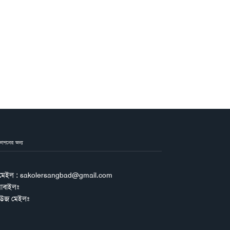
জ্ঞাপনের জন্য
মেইল : sakolersangbad@gmail.com
োবাইলঃ
িউজ মেইলঃ