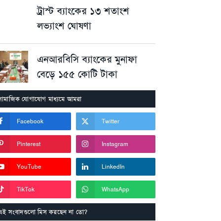
ট্রাস্ট ব্যাংকের ১৩ শতাংশ
লভ্যাংশ ঘোষণা
এনআরবিসি ব্যাংকের মুনাফা
বেড়ে ১৫৫ কোটি টাকা
সামাজিক যোগাযোগ মাধ্যমে আমরা
Facebook
Twitter
Pinterest
Instagram
YouTube
LinkedIn
TikTok
WhatsApp
এই সংবাদগুলো মিস করছেন না তো?