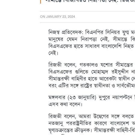
ON
JANUARY 23, 2024
নিজস্ব প্রতিবেদক: বিএনপির সিনিয়র যুগ্ম
মানুষের যেমন নিরাপত্তা নেই, সীমান্তে 
বিএসএফের হাতে সাধারণ বাংলাদেশি নিহত হ
নেই।
রিজভী বলেন, গতকালও যশোর সীমান্তের ধ
বিএসএফের গুলিতে মোহাম্মদ রইসুদ্দীন 
সীমান্তরক্ষী বাহিনীর হাতে আরেকটা স্বাধীন 
বরং এটির সঙ্গে রাষ্ট্রের স্বাধীনতা ও সার্বভৌমত
মঙ্গলবার (২৩ জানুয়ারি) দুপুরে নয়াপল্টনে 
এসব কথা বলেন।
রিজভী বলেন, আমরা উদ্বেগের সঙ্গে বলতে 
নতজানু পররাষ্ট্রনীতির কারণে বাংলাদে
ঘৃণ্যচক্রান্তের ক্রীড়নক। সীমান্তরক্ষী বাহিনী