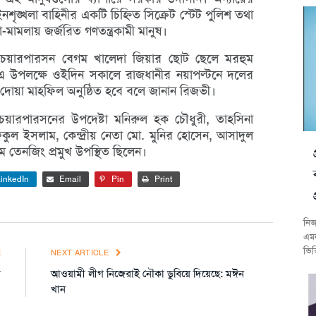
শৃঙ্খলা বাহিনীর একটি চিহ্নিত সিক্রেট স্টেট পুলিশ তথা
-মামলায় জর্জরিত গণতন্ত্রকামী মানুষ।
চেয়ারপারসন বেগম খালেদা জিয়ার ছোট ছেলে মরহুম
 এ উপলক্ষে ওইদিন সকালে রাজধানীর নয়াপল্টনে দলের
গে দোয়া মাহফিল অনুষ্ঠিত হবে বলে জানান রিজভী।
েয়ারপারসনের উপদেষ্টা মনিরুল হক চৌধুরী, তাহসিনা
রফিকুল ইসলাম, কেন্দ্রীয় নেতা মো. মুনির হোসেন, আসাদুল
তেনজিং প্রমুখ উপস্থিত ছিলেন।
inkedIn
Email
Pin
Print
নিজ
এমন
ভিত
E
NEXT ARTICLE
ী
আওয়ামী লীগ নিজেরাই নৌকা ডুবিয়ে দিয়েছে: মঈন
খান