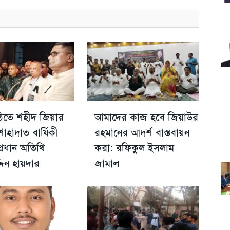
িতে শহীদ জিয়ার
আমাদের কাজ হবে জিয়াউর
হাদাত বার্ষিকী
রহমানের আদর্শ বাস্তবায়ন
্রধান অতিথি
করা: রফিকুল ইসলাম
্দিন হায়দার
জামাল