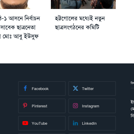
-১ আসনে নির্বাচন
হট্টগোলের মধ্যেই নতুন
সাবেক ছাত্রনেতা
ছাত্রসংগঠনের কমিটি
া মোঃ আবু ইউসুফ
বি
Facebook
Twitter
ই
Pinterest
Instagram
ম
ন
YouTube
LinkedIn