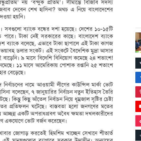
রতিম’ নয় ‘বন্দুক প্রতিম’। সীমান্তে বিজিবি সদস্য
বাব দেবেন শেখ হাসিনা? অথচ এ নিয়ে বাংলাদেশের
 দেওয়া হয়নি।
। সবগুলো ব্যাংক বন্ধের দশা হয়েছে। দেশের ১০-১৫টি
ে পারে। টাকা নেই সরকারের কাছে। বাংলাদেশ ব্যাংক
াদেশ ব্যাংক বলেছে, এভাবে টাকা ছাপালে এই টাকা কাগজ
ে ভয়াবহ ডলার সংকট। এই সংকটে বৈদেশিক মুদ্রা আসার
বাড়েনি। ৯ মাসে বিদেশি বিনিয়োগ কমেছে ২৪ শতাংশ!
েমেছে। ১১ মাসে আমেরিকায় পোশাক রপ্তানি ২৫ শতাংশ
হার বেড়েছে।
নির্বাচনের নামে আওয়ামী লীগের কাউন্সিল মার্কা ভোট
হাসিনা বলেছেন, ৭ জানুয়ারির নির্বাচন নতুন ইতিহাস তৈরি
ন্তু কিছু আঁতেল নির্বাচন নিয়ে ধূম্রজাল সৃষ্টির চেষ্টা
ের প্রতিফলন ঘটেছে। বাস্তবতা হলো জনগণের মতের
য় আচ্ছন্ন একটি অপরাধপ্রবণ অবৈধ ক্ষমতা দখলকারীদের
গণ একযোগে ভোট বর্জন করেছেন।
় খাবার জোগাড় করতেই হিমশিম খাচ্ছেন সেখানে শীতার্ত
এই মানুষগুলোর ব্যাপারে সরকার উদাসীন। অন্যায়ের