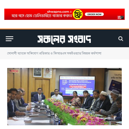
সোনালী ব্যাংকে অভিযোগ প্রতিকার ও জিআরএস সফটওয়্যার বিষয়ক কর্মশালা