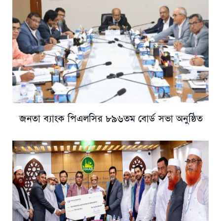
জনতা ব্যাংক পিএলসির ৮৯৬তম বোর্ড সভা অনুষ্ঠিত