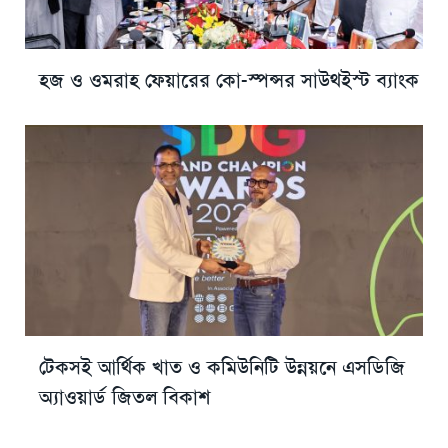
হজ ও ওমরাহ ফেয়ারের কো-স্পন্সর সাউথইস্ট ব্যাংক
টেকসই আর্থিক খাত ও কমিউনিটি উন্নয়নে এসডিজি
অ্যাওয়ার্ড জিতল বিকাশ