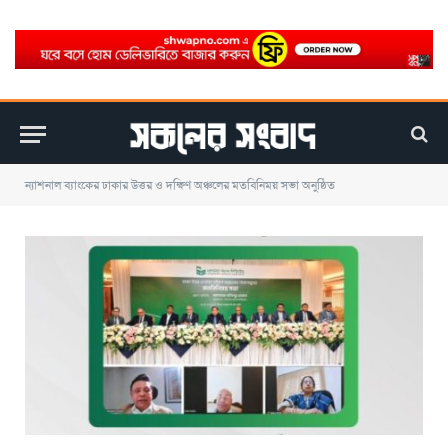
ন্যাশনাল ব্যাংকের ঢাকার উত্তর ও দক্ষিণ অঞ্চলের মতবিনিময় সভা অনুষ্ঠিত