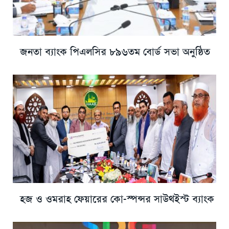
জনতা ব্যাংক পিএলসির ৮৯৬তম বোর্ড সভা অনুষ্ঠিত
হজ ও ওমরাহ ফেয়ারের কো-স্পন্সর সাউথইস্ট ব্যাংক