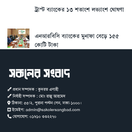
ট্রাস্ট ব্যাংকের ১৩ শতাংশ লভ্যাংশ ঘোষণা
এনআরবিসি ব্যাংকের মুনাফা বেড়ে ১৫৫
কোটি টাকা
প্রধান সম্পাদক : কুদরত এলাহী
নির্বাহী সম্পাদক : মোঃ রাজু আহমেদ
ঠিকানা:
৫৫/২, পুরানা পল্টন লেন, ঢাকা-১০০০।
ইমেইল:
admin@sakolersangbad.com
যোগাযোগ:
০১৬১০ ৩৩২২৭০