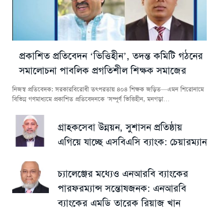
প্রকাশিত প্রতিবেদন ‘ভিত্তিহীন’, তদন্ত কমিটি গঠনের
সমালোচনা পাবলিক প্রগতিশীল শিক্ষক সমাজের
নিজস্ব প্রতিবেদক: সরকারবিরোধী তৎপরতায় ৪০৪ শিক্ষক জড়িত—এমন শিরোনামে
বিভিন্ন গণমাধ্যমে প্রকাশিত প্রতিবেদনকে ‘সম্পূর্ণ ভিত্তিহীন, মনগড়া…
গ্রাহকসেবা উন্নয়ন, সুশাসন প্রতিষ্ঠায়
এগিয়ে যাচ্ছে এসবিএসি ব্যাংক: চেয়ারম্যান
চ্যালেঞ্জের মধ্যেও এনআরবি ব্যাংকের
পারফরম্যান্স সন্তোষজনক: এনআরবি
ব্যাংকের এমডি তারেক রিয়াজ খান