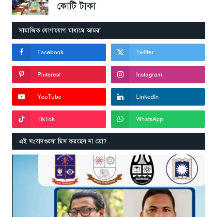
কোটি টাকা
সামাজিক যোগাযোগ মাধ্যমে আমরা
Facebook
Twitter
Pinterest
Instagram
YouTube
LinkedIn
TikTok
WhatsApp
এই সংবাদগুলো মিস করছেন না তো?