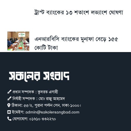
ট্রাস্ট ব্যাংকের ১৩ শতাংশ লভ্যাংশ ঘোষণা
এনআরবিসি ব্যাংকের মুনাফা বেড়ে ১৫৫
কোটি টাকা
প্রধান সম্পাদক : কুদরত এলাহী
নির্বাহী সম্পাদক : মোঃ রাজু আহমেদ
ঠিকানা:
৫৫/২, পুরানা পল্টন লেন, ঢাকা-১০০০।
ইমেইল:
admin@sakolersangbad.com
যোগাযোগ:
০১৬১০ ৩৩২২৭০