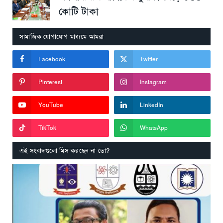
কোটি টাকা
সামাজিক যোগাযোগ মাধ্যমে আমরা
Facebook
Twitter
Pinterest
Instagram
YouTube
LinkedIn
TikTok
WhatsApp
এই সংবাদগুলো মিস করছেন না তো?