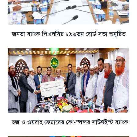
জনতা ব্যাংক পিএলসির ৮৯৬তম বোর্ড সভা অনুষ্ঠিত
হজ ও ওমরাহ ফেয়ারের কো-স্পন্সর সাউথইস্ট ব্যাংক