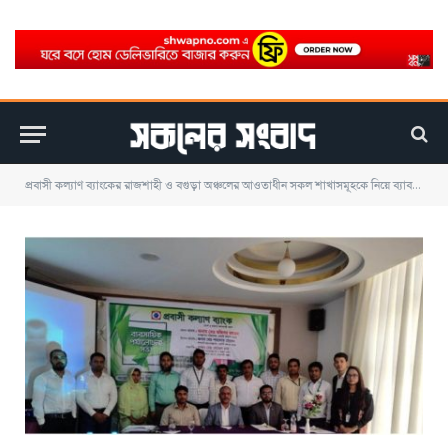
প্রবাসী কল্যাণ ব্যাংকের রাজশাহী ও বগুড়া অঞ্চলের আওতাধীন সকল শাখাসমূহকে নিয়ে ব্যাবসায়িক পর্যালোচনা সভা অনুষ্ঠিত