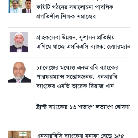
কমিটি গঠনের সমালোচনা পাবলিক
প্রগতিশীল শিক্ষক সমাজের
গ্রাহকসেবা উন্নয়ন, সুশাসন প্রতিষ্ঠায়
এগিয়ে যাচ্ছে এসবিএসি ব্যাংক: চেয়ারম্যান
চ্যালেঞ্জের মধ্যেও এনআরবি ব্যাংকের
পারফরম্যান্স সন্তোষজনক: এনআরবি
ব্যাংকের এমডি তারেক রিয়াজ খান
ট্রাস্ট ব্যাংকের ১৩ শতাংশ লভ্যাংশ ঘোষণা
এনআরবিসি ব্যাংকের মুনাফা বেড়ে ১৫৫