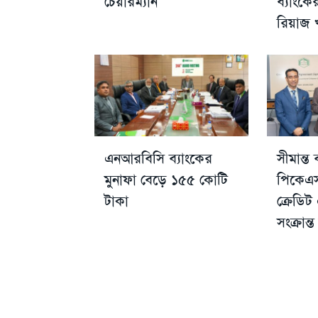
চেয়ারম্যান
ব্যাংক
রিয়াজ 
এনআরবিসি ব্যাংকের
সীমান্ত
মুনাফা বেড়ে ১৫৫ কোটি
পিকেএস
টাকা
ক্রেডিট 
সংক্রান্ত 