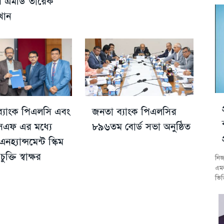
ের এমডি তারেক
খান
 ব্যাংক পিএলসি এবং
জনতা ব্যাংক পিএলসির
এফ এর মধ্যে
৮৯৬তম বোর্ড সভা অনুষ্ঠিত
এনহ্যান্সমেন্ট স্কিম
চুক্তি স্বাক্ষর
নিজ
এমন
ভিত