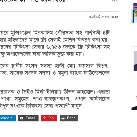
0
কর্পোরেট সংবাদ
,
ব্যাংক
য়নে মুন্সিগঞ্জের মিরকাদিম পৌরসভা সহ পার্শ্ববর্তী ৪টি
সহায় মহিলাদের মাঝে ফ্রী সেলাই মেশিন বিতরণ করা হয়।
 ধরনের চিকিৎসা সেবায় ৬,৭৫৩ জনকে ফ্রি চিকিৎসা সহ
ক্ষু অপারেশনের জন্য তালিকাভুক্ত করা হয়।
 ছিলেন স্থানীয় সংসদ সদস্য হাজী মোঃ ফয়সাল বিপ্লব।
তিষ্ঠাতা, সাবেক সংসদ সদস্য ও যমুনা ব্যাংক ফাউন্ডেশনের
রিচালক ও সিইও মির্জা ইলিয়াছ উদ্দিন আহম্মেদ। এছাড়া
খা সমুহের শাখা-ব্যবস্থাপকগণ, প্রধান কার্যালয়ের
এবং বিপুল সংখ্যক চিকিৎসা সেবা প্রত্যাশী মানুষ।
inkedIn
Email
Pin
Print