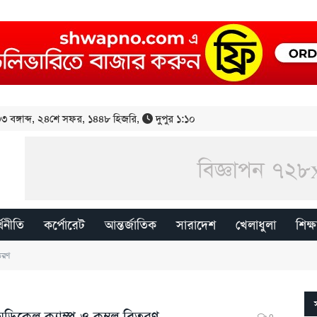
 বঙ্গাব্দ
,
২৪শে সফর, ১৪৪৮ হিজরি
,
দুপুর ১:১০
্থনীতি
কর্পোরেট
আন্তর্জাতিক
সারাদেশ
খেলাধুলা
শিক্ষ
িতরণ
 মেডিকেল ক্যাম্প ও কম্বল বিতরণ