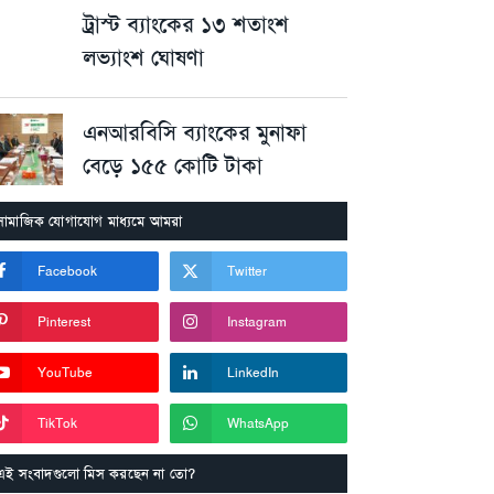
ট্রাস্ট ব্যাংকের ১৩ শতাংশ
লভ্যাংশ ঘোষণা
এনআরবিসি ব্যাংকের মুনাফা
বেড়ে ১৫৫ কোটি টাকা
সামাজিক যোগাযোগ মাধ্যমে আমরা
Facebook
Twitter
Pinterest
Instagram
YouTube
LinkedIn
TikTok
WhatsApp
এই সংবাদগুলো মিস করছেন না তো?