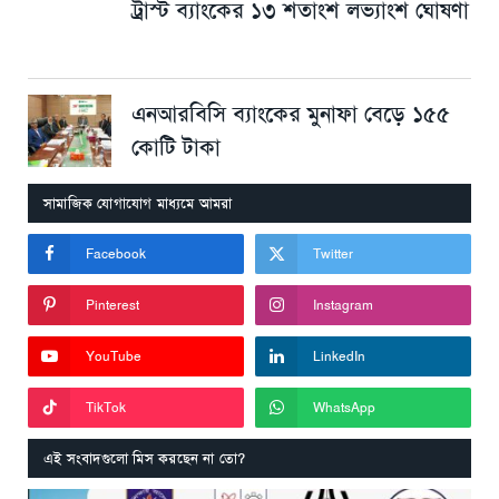
ট্রাস্ট ব্যাংকের ১৩ শতাংশ লভ্যাংশ ঘোষণা
এনআরবিসি ব্যাংকের মুনাফা বেড়ে ১৫৫
কোটি টাকা
সামাজিক যোগাযোগ মাধ্যমে আমরা
Facebook
Twitter
Pinterest
Instagram
YouTube
LinkedIn
TikTok
WhatsApp
এই সংবাদগুলো মিস করছেন না তো?