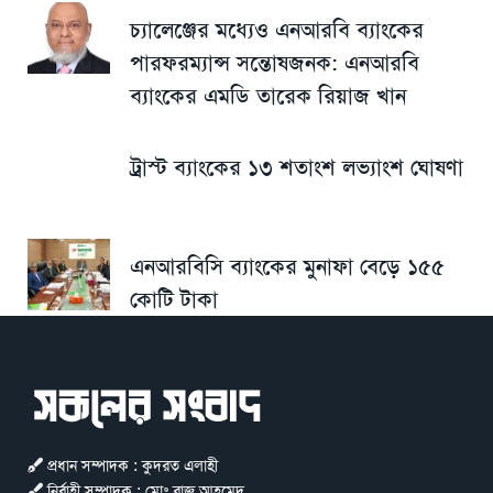
চ্যালেঞ্জের মধ্যেও এনআরবি ব্যাংকের
পারফরম্যান্স সন্তোষজনক: এনআরবি
ব্যাংকের এমডি তারেক রিয়াজ খান
ট্রাস্ট ব্যাংকের ১৩ শতাংশ লভ্যাংশ ঘোষণা
এনআরবিসি ব্যাংকের মুনাফা বেড়ে ১৫৫
কোটি টাকা
প্রধান সম্পাদক : কুদরত এলাহী
নির্বাহী সম্পাদক : মোঃ রাজু আহমেদ