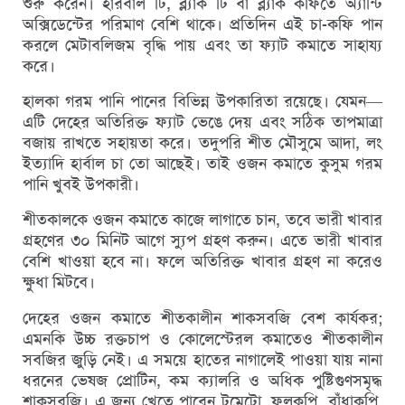
শুরু করেন। হারবাল টি, ব্ল্যাক টি বা ব্ল্যাক কফিতে অ্যান্টি
অক্সিডেন্টের পরিমাণ বেশি থাকে। প্রতিদিন এই চা-কফি পান
করলে মেটাবলিজম বৃদ্ধি পায় এবং তা ফ্যাট কমাতে সাহায্য
করে।
হালকা গরম পানি পানের বিভিন্ন উপকারিতা রয়েছে। যেমন—
এটি দেহের অতিরিক্ত ফ্যাট ভেঙে দেয় এবং সঠিক তাপমাত্রা
বজায় রাখতে সহায়তা করে। তদুপরি শীত মৌসুমে আদা, লং
ইত্যাদি হার্বাল চা তো আছেই। তাই ওজন কমাতে কুসুম গরম
পানি খুবই উপকারী।
শীতকালকে ওজন কমাতে কাজে লাগাতে চান, তবে ভারী খাবার
গ্রহণের ৩০ মিনিট আগে স্যুপ গ্রহণ করুন। এতে ভারী খাবার
বেশি খাওয়া হবে না। ফলে অতিরিক্ত খাবার গ্রহণ না করেও
ক্ষুধা মিটবে।
দেহের ওজন কমাতে শীতকালীন শাকসবজি বেশ কার্যকর;
এমনকি উচ্চ রক্তচাপ ও কোলেস্টেরল কমাতেও শীতকালীন
সবজির জুড়ি নেই। এ সময়ে হাতের নাগালেই পাওয়া যায় নানা
ধরনের ভেষজ প্রোটিন, কম ক্যালরি ও অধিক পুষ্টিগুণসমৃদ্ধ
শাকসবজি। এ জন্য খেতে পারেন টমেটো, ফুলকপি, বাঁধাকপি,