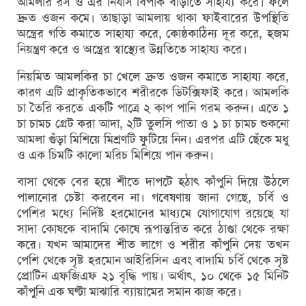
আমলার রস ও এর নির্যাস বিপাক বাড়াতে সাহায্য করে। ফলে
দ্রুত ওজন কমে। তাছাড়া আমলায় থাকা ফাইবারের উপস্থিতি
অন্ত্রের গতি কমাতে সাহায্য করে, কোষ্ঠকাঠিন্য দূর করে, হজম
নিয়ন্ত্রণ করে ও অন্ত্রের স্বাস্থ্যের উন্নতিতে সাহায্য করে।
নিয়মিত আমলকির চা খেলে দ্রুত ওজন কমাতে সাহায্য করে,
কারণ এটি প্রাকৃতিকভাবে শরীরকে ডিটক্সিফাই করে। আমলকি
চা তৈরি করতে একটি পাত্রে ২ কাপ পানি গরম করুন। এতে ১
চা চামচ গ্রেট করা আদা, ২টি তুলসি পাতা ও ১ চা চামচ শুকনো
আমলা গুঁড়া মিশিয়ে মিশ্রণটি ফুটিয়ে নিন। এরপর এটি ছেঁকে মধু
ও এক চিমটি কালো মরিচ মিশিয়ে পান করুন।
বাসা থেকে বের হয়ে শীতে দাপটে হঠাৎ কাঁপুনি দিয়ে উঠলে
পালানোর চেষ্টা করবেন না। গবেষণায় জানা গেছে, চর্বি ও
পেশির মধ্যে নির্দিষ্ট হরমোনের মাধ্যমে যোগাযোগ রয়েছে যা
সাদা কোষকে বাদামি কোষে রূপান্তরিত করে ঠাণ্ডা থেকে রক্ষা
করে। যখন আমাদের শীত লাগে ও শরীর কাঁপুনি দেয় তখন
পেশি থেকে সৃষ্ট হরমোন আইরিসিন এবং বাদামি চর্বি থেকে সৃষ্ট
প্রোটিন এফজিএফ ২১ বৃদ্ধি পায়। অর্থাৎ, ১০ থেকে ১৫ মিনিট
কাঁপুনি এক ঘণ্টা মাঝারি ব্যায়ামের সমান কাজ করে।