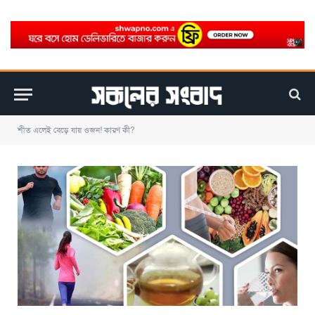
শীত এলেই বেড়ে যায় ওজন! কারণ কী?