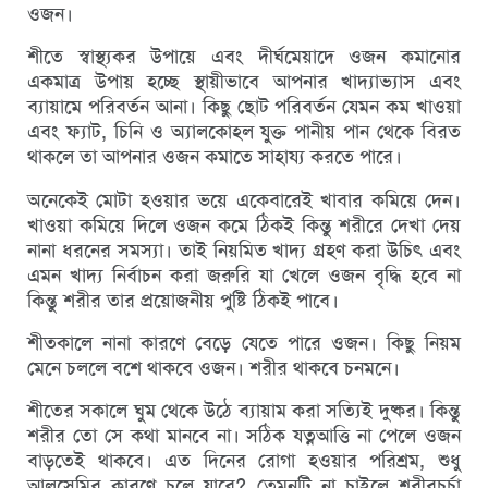
ওজন।
শীতে স্বাস্থ্যকর উপায়ে এবং দীর্ঘমেয়াদে ওজন কমানোর
একমাত্র উপায় হচ্ছে স্থায়ীভাবে আপনার খাদ্যাভ্যাস এবং
ব্যায়ামে পরিবর্তন আনা। কিছু ছোট পরিবর্তন যেমন কম খাওয়া
এবং ফ্যাট, চিনি ও অ্যালকোহল যুক্ত পানীয় পান থেকে বিরত
থাকলে তা আপনার ওজন কমাতে সাহায্য করতে পারে।
অনেকেই মোটা হওয়ার ভয়ে একেবারেই খাবার কমিয়ে দেন।
খাওয়া কমিয়ে দিলে ওজন কমে ঠিকই কিন্তু শরীরে দেখা দেয়
নানা ধরনের সমস্যা। তাই নিয়মিত খাদ্য গ্রহণ করা উচিৎ এবং
এমন খাদ্য নির্বাচন করা জরুরি যা খেলে ওজন বৃদ্ধি হবে না
কিন্তু শরীর তার প্রয়োজনীয় পুষ্টি ঠিকই পাবে।
শীতকালে নানা কারণে বেড়ে যেতে পারে ওজন। কিছু নিয়ম
মেনে চললে বশে থাকবে ওজন। শরীর থাকবে চনমনে।
শীতের সকালে ঘুম থেকে উঠে ব্যায়াম করা সত্যিই দুষ্কর। কিন্তু
শরীর তো সে কথা মানবে না। সঠিক যত্নআত্তি না পেলে ওজন
বাড়তেই থাকবে। এত দিনের রোগা হওয়ার পরিশ্রম, শুধু
আলসেমির কারণে চলে যাবে? তেমনটি না চাইলে শরীরচর্চা