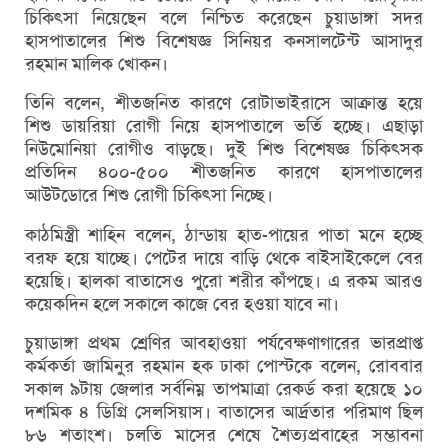
চিকিৎসা নিয়েছেন বলে নিশ্চিত করেছেন চুয়াডাঙ্গা সদর
হাসপাতালের শিশু বিশেষজ্ঞ সিনিয়র কনসালটেন্ট আসাদুর
রহমান মালিক খোকন।
তিনি বলেন, শীতজনিত কারণে রোটাভাইরাসে আক্রান্ত হয়ে
শিশু ডায়রিয়া রোগী নিয়ে হাসপাতালে ভর্তি হচ্ছে। এছাড়া
নিউমোনিয়া রোগীও বাড়ছে। দুই শিশু বিশেষজ্ঞ চিকিৎসক
প্রতিদিন ৪০০-৫০০ শীতজনিত কারণে হাসপাতালের
আউটডোরে শিশু রোগী চিকিৎসা নিচ্ছে।
কাঠমিস্ত্রী শাহিন বলেন, ঠান্ডায় হাত-পায়ের পাতা মনে হচ্ছে
বরফ হয়ে যাচ্ছে। পেটের দায়ে বাড়ি থেকে বাইসাইকেলে বের
হয়েছি। হালকা বাতাসেও পুরো শরীর কাঁপছে। এ রকম আরও
কয়েকদিন হলে সকালে কাজে বের হওয়া যাবে না।
চুয়াডাঙ্গা প্রথম শ্রেণির আবহাওয়া পর্যবেক্ষণাগারের ভারপ্রাপ্ত
কর্মকর্তা জামিনুর রহমান হক ঢাকা পোস্টকে বলেন, রোববার
সকাল ৯টায় জেলার সর্বনিম্ন তাপমাত্রা রেকর্ড করা হয়েছে ১০
দশমিক ৪ ডিগ্রি সেলসিয়াস। বাতাসের আর্দ্রতার পরিমাণ ছিল
৮৬ শতাংশ। চলতি মাসের শেষে শৈত্যপ্রবাহের সম্ভাবনা