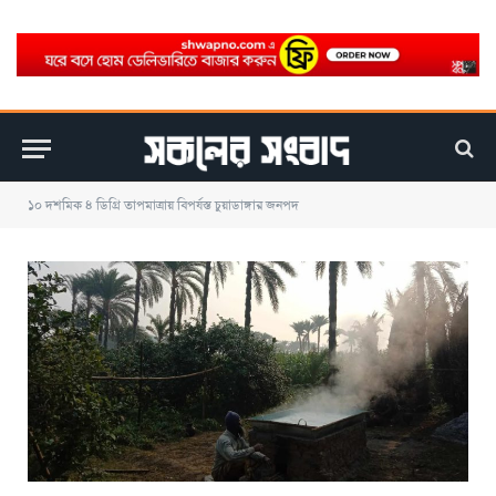
১০ দশমিক ৪ ডিগ্রি তাপমাত্রায় বিপর্যস্ত চুয়াডাঙ্গার জনপদ