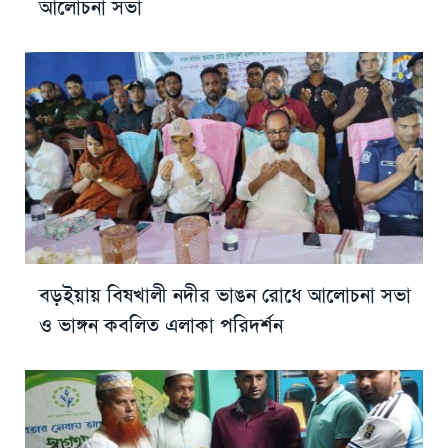
আলোচনা সভা
বড়ইয়ায় বিষখালী নদীর ভাঙন রোধে আলোচনা সভা
ও ভাঙ্গন কবলিত এলাকা পরিদর্শন