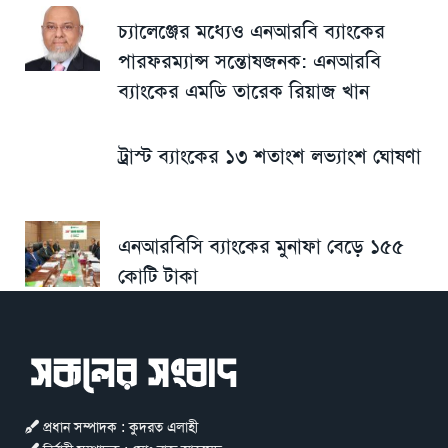
চ্যালেঞ্জের মধ্যেও এনআরবি ব্যাংকের
পারফরম্যান্স সন্তোষজনক: এনআরবি
ব্যাংকের এমডি তারেক রিয়াজ খান
ট্রাস্ট ব্যাংকের ১৩ শতাংশ লভ্যাংশ ঘোষণা
এনআরবিসি ব্যাংকের মুনাফা বেড়ে ১৫৫
কোটি টাকা
প্রধান সম্পাদক : কুদরত এলাহী