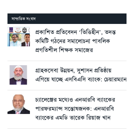
সাম্প্রতিক সংবাদ
প্রকাশিত প্রতিবেদন ‘ভিত্তিহীন’, তদন্ত
কমিটি গঠনের সমালোচনা পাবলিক
প্রগতিশীল শিক্ষক সমাজের
গ্রাহকসেবা উন্নয়ন, সুশাসন প্রতিষ্ঠায়
এগিয়ে যাচ্ছে এসবিএসি ব্যাংক: চেয়ারম্যান
চ্যালেঞ্জের মধ্যেও এনআরবি ব্যাংকের
পারফরম্যান্স সন্তোষজনক: এনআরবি
ব্যাংকের এমডি তারেক রিয়াজ খান