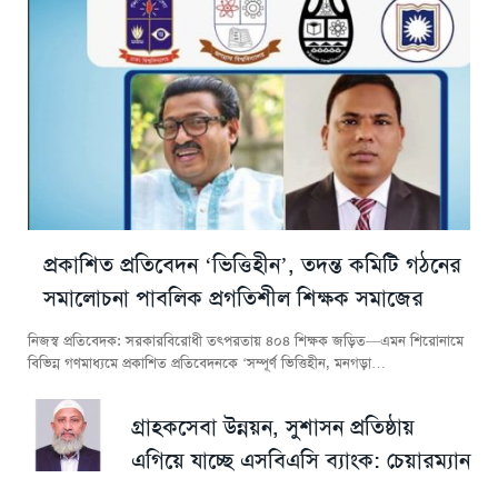
প্রকাশিত প্রতিবেদন ‘ভিত্তিহীন’, তদন্ত কমিটি গঠনের
সমালোচনা পাবলিক প্রগতিশীল শিক্ষক সমাজের
নিজস্ব প্রতিবেদক: সরকারবিরোধী তৎপরতায় ৪০৪ শিক্ষক জড়িত—এমন শিরোনামে
বিভিন্ন গণমাধ্যমে প্রকাশিত প্রতিবেদনকে ‘সম্পূর্ণ ভিত্তিহীন, মনগড়া…
গ্রাহকসেবা উন্নয়ন, সুশাসন প্রতিষ্ঠায়
এগিয়ে যাচ্ছে এসবিএসি ব্যাংক: চেয়ারম্যান