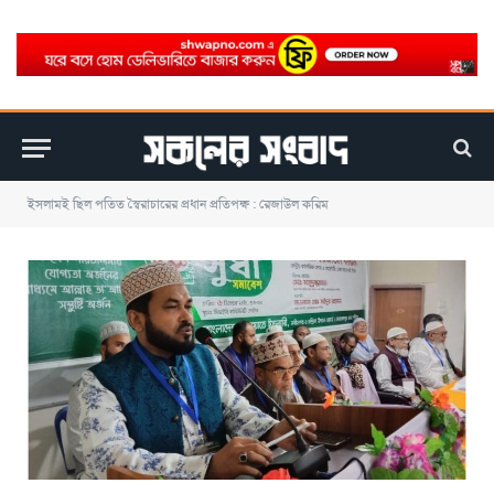
ইসলামই ছিল পতিত স্বৈরাচারের প্রধান প্রতিপক্ষ : রেজাউল করিম