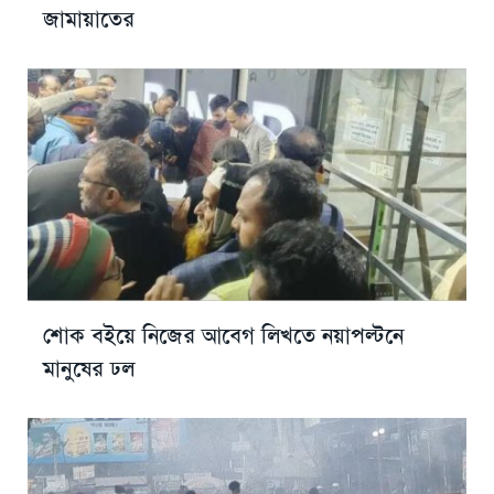
জামায়াতের
শোক বইয়ে নিজের আবেগ লিখতে নয়াপল্টনে
মানুষের ঢল