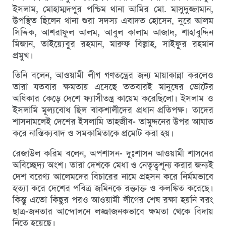
ইসলাম, মোহাম্মদপুর পশ্চিম থানা আমির মো. মাসুদুজ্জামান,
উপস্থিত ছিলেন থানা শুরা সদস্য এবাদত হোসেন, নুরে আলম
সিদ্দিক, আশরাফুল আলম, আবুল কালাম আজাদ, শাহাবুদ্দিন
মিজান, তাইয়্যেবুর রহমান, মারুফ বিল্লাহ, সাইফুর রহমান
প্রমুখ।
তিনি বলেন, আওয়ামী লীগ গণতন্ত্রের জন্য মায়াকান্না করলেও
তারা যতবার ক্ষমতায় এসেছে ততবারই মানুষের ভোটের
অধিকার কেড়ে দেশে ফ্যাসীতন্ত্র কায়েম করেছিলো। ইসলাম ও
ইসলামি মূল্যবোধ ছিল বাকশালীদের প্রধান প্রতিপক্ষ। তাদের
শাসনামলেই দেশের ইসলামি তাহজীব- তামুদ্দনের উপর আঘাত
করে নাস্তিক্যবাদ ও সমকামিতাকে প্রমোট করা হয়।
রেজাউল করিম বলেন, অপশাসন- দুঃশাসন আওয়ামী শাসনের
অবিচ্ছেদ্য অংশ। তারা দেশকে মেধা ও নেতৃত্বশূন্য করার জন্যই
দেশ বরেণ্য আলেমদের বিচারের নামে প্রহসন করে নির্মমভাবে
হত্যা করে দেশের পবিত্র জমিনকে রক্তাক্ত ও কলঙ্কিত করেছে।
কিন্তু এতো কিছুর পরও আওয়ামী লীগের শেষ রক্ষা হয়নি বরং
ছাত্র-জনতার আন্দোলনে লজ্জাজনকভাবে ক্ষমতা থেকে বিদায়
নিতে হয়েছে।