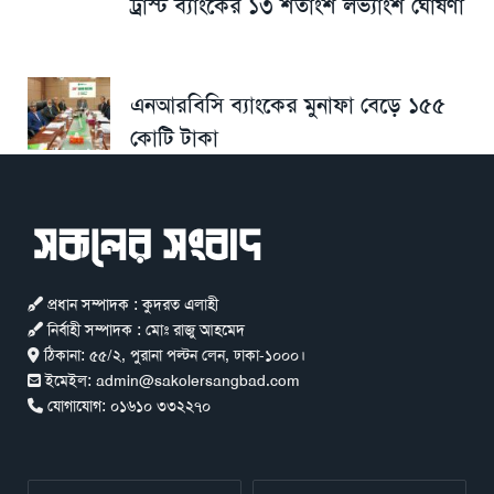
ট্রাস্ট ব্যাংকের ১৩ শতাংশ লভ্যাংশ ঘোষণা
এনআরবিসি ব্যাংকের মুনাফা বেড়ে ১৫৫
কোটি টাকা
প্রধান সম্পাদক : কুদরত এলাহী
নির্বাহী সম্পাদক : মোঃ রাজু আহমেদ
ঠিকানা:
৫৫/২, পুরানা পল্টন লেন, ঢাকা-১০০০।
ইমেইল:
admin@sakolersangbad.com
যোগাযোগ:
০১৬১০ ৩৩২২৭০