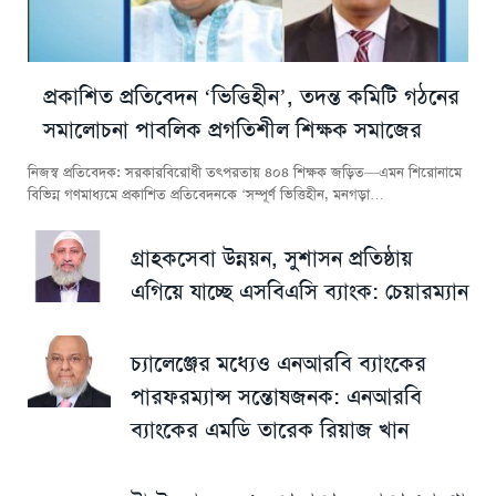
প্রকাশিত প্রতিবেদন ‘ভিত্তিহীন’, তদন্ত কমিটি গঠনের
সমালোচনা পাবলিক প্রগতিশীল শিক্ষক সমাজের
নিজস্ব প্রতিবেদক: সরকারবিরোধী তৎপরতায় ৪০৪ শিক্ষক জড়িত—এমন শিরোনামে
বিভিন্ন গণমাধ্যমে প্রকাশিত প্রতিবেদনকে ‘সম্পূর্ণ ভিত্তিহীন, মনগড়া…
গ্রাহকসেবা উন্নয়ন, সুশাসন প্রতিষ্ঠায়
এগিয়ে যাচ্ছে এসবিএসি ব্যাংক: চেয়ারম্যান
চ্যালেঞ্জের মধ্যেও এনআরবি ব্যাংকের
পারফরম্যান্স সন্তোষজনক: এনআরবি
ব্যাংকের এমডি তারেক রিয়াজ খান