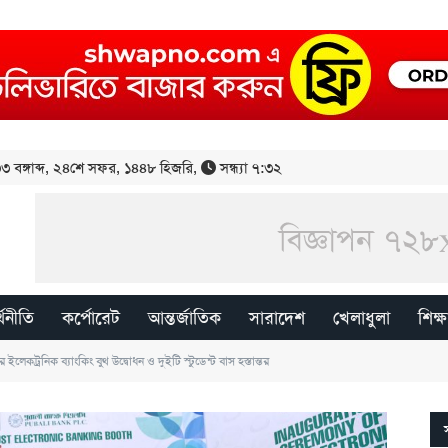
 বঙ্গাব্দ
,
২৪শে সফর, ১৪৪৮ হিজরি
,
সন্ধ্যা ৭:৩২
্থনীতি
কর্পোরেট
আন্তর্জাতিক
সারাদেশ
খেলাধুলা
শিক্ষ
 ইলেকট্রনিক ব্যাংকিং বুথ উদ্বোধন ও দুইটি স্টুডেন্ট বাস হস্তান্তর