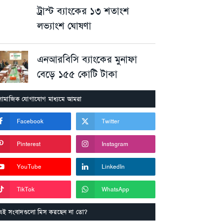
ট্রাস্ট ব্যাংকের ১৩ শতাংশ
লভ্যাংশ ঘোষণা
এনআরবিসি ব্যাংকের মুনাফা
বেড়ে ১৫৫ কোটি টাকা
সামাজিক যোগাযোগ মাধ্যমে আমরা
Facebook
Twitter
Pinterest
Instagram
YouTube
LinkedIn
TikTok
WhatsApp
এই সংবাদগুলো মিস করছেন না তো?