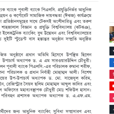
িক ব্যাংক পূবালী ব্যাংক পিএলসি. প্রযুক্তিনির্ভর আধুনিক
ন্নয়ন ও কর্পোরেট সামাজিক দায়বদ্ধতা (ঈঝজ) কার্যক্রমে
্ষা প্রতিষ্ঠানসমূহের সাথে টেকসই অংশীদারিত্ব এবং তরুণ
ে শাহজালাল বিজ্ঞান ও প্রযুক্তি বিশ্ববিদ্যালয় (ঝটঝঞ),
ইলেকট্রনিক ব্যাংকিং বুথ উদ্বোধন এবং বিশ্ববিদ্যালয়ের
 দুইটি স্টুডেন্ট বাস হস্তান্তর অনুষ্ঠান সম্প্রতি অনুষ্ঠিত
জিত অনুষ্ঠানে প্রধান অতিথি হিসেবে উপস্থিত ছিলেন
লয়ের উপাচার্য অধ্যাপক ড. এ এম সারওয়ারউদ্দিন চৌধুরী।
ছিলেন পূবালী ব্যাংক পিএলসি.-এর পরিচালক রুমানা শরীফ,
না পরিচালক ও প্রধান নির্বাহী মোহাম্মদ আলী। বিশেষ
যালয়ের উপ-উপাচার্য অধ্যাপক ড. মো. সাজেদুল করিম,
, রেজিস্ট্রার সৈয়দ ছলিম মোহাম্মদ আব্দুল কাদির এবং
িপাল অফিসের মহাব্যবস্থাপক চৌধুরী মোঃ শফিউল হাসান।
লয়ের পরিবহন প্রশাসক অধ্যাপক অধ্যাপক ড. এ.এফ.এম.
্ষার্থীদের জন্য আধুনিক ব্যাংকিং সুবিধা সম্প্রসারণ এবং