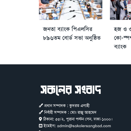
জনতা ব্যাংক পিএলসির
হজ ও ও
৮৯৬তম বোর্ড সভা অনুষ্ঠিত
কো-স্পন
ব্যাংক
প্রধান সম্পাদক : কুদরত এলাহী
নির্বাহী সম্পাদক : মোঃ রাজু আহমেদ
ঠিকানা:
৫৫/২, পুরানা পল্টন লেন, ঢাকা-১০০০।
ইমেইল:
admin@sakolersangbad.com