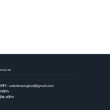
জ্ঞাপনের জন্য
মেইল : sakolersangbad@gmail.com
োবাইলঃ
িউজ মেইলঃ