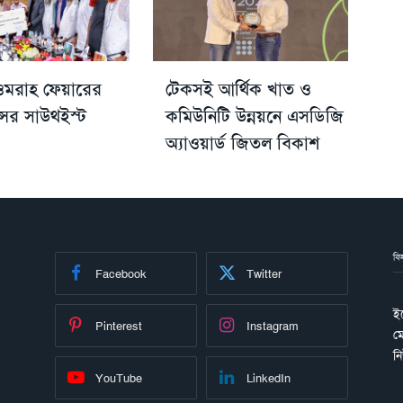
মরাহ ফেয়ারের
টেকসই আর্থিক খাত ও
্সর সাউথইস্ট
কমিউনিটি উন্নয়নে এসডিজি
অ্যাওয়ার্ড জিতল বিকাশ
বি
Facebook
Twitter
ই
Pinterest
Instagram
ম
ন
YouTube
LinkedIn