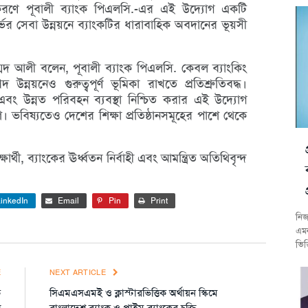
তকরণে পূবালী ব্যাংক পিএলসি.-এর এই উদ্যোগ একটি
তিনির্ভর সেবা উন্নয়নে ব্যাংকটির ধারাবাহিক অবদানের ভূয়সী
হাম্মদ আলী বলেন, পূবালী ব্যাংক পিএলসি. কেবল ব্যাংকিং
্নয়নেও গুরুত্বপূর্ণ ভূমিকা রাখতে প্রতিশ্রুতিবদ্ধ।
ধা এবং উন্নত পরিবহন ব্যবস্থা নিশ্চিত করার এই উদ্যোগ
বিষ্যতেও দেশের শিক্ষা প্রতিষ্ঠানসমূহের পাশে থেকে
ক্ষার্থী, ব্যাংকের ঊর্ধ্বতন নির্বাহী এবং আমন্ত্রিত অতিথিবৃন্দ
inkedIn
Email
Pin
Print
নিজ
এমন
ভিত
E
NEXT ARTICLE
ে
সিএমএসএমই ও ক্লাস্টারভিত্তিক অর্থায়ন স্কিমে
ু
বাংলাদেশ ব্যাংক ও প্রাইম ব্যাংকের চুক্তি